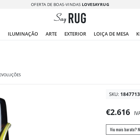
OFERTA DE BOAS-VINDAS
LOVESAYRUG
O
ILUMINAÇÃO
ARTE
EXTERIOR
LOIÇA DE MESA
K
DEVOLUÇÕES
SKU:
184771
€2.616
IV
Viu mais barato? N