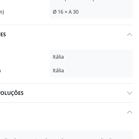
m)
Ø 16 × A 30
ÕES
Itália
m
Itália
VOLUÇÕES