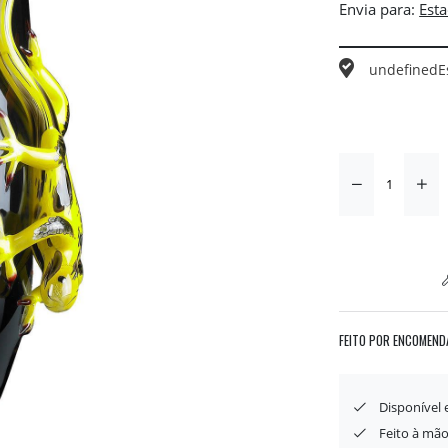
Envia para:
undefined
E
FEITO POR ENCOMEND
Disponível
Feito à mão