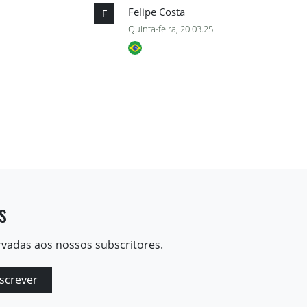
Felipe Costa
F
Quinta-feira, 20.03.25
s
rvadas aos nossos subscritores.
screver