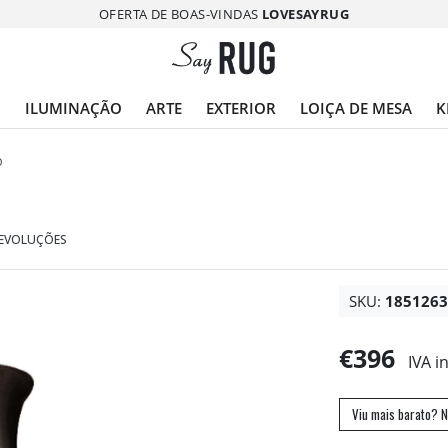
OFERTA DE BOAS-VINDAS
LOVESAYRUG
O
ILUMINAÇÃO
ARTE
EXTERIOR
LOIÇA DE MESA
K
O
DEVOLUÇÕES
SKU:
185126
€396
IVA i
Viu mais barato? N