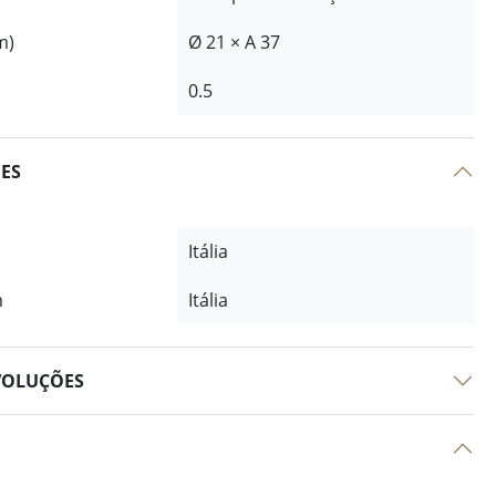
m)
Ø 21 × A 37
0.5
ÕES
Itália
m
Itália
VOLUÇÕES