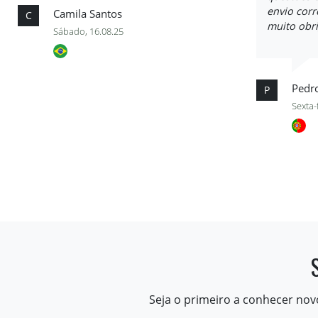
envio cor
Camila Santos
C
muito obr
Sábado, 16.08.25
Pedr
P
Sexta-
Seja o primeiro a conhecer nov