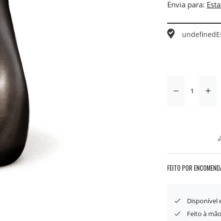
Envia para:
undefined
E
FEITO POR ENCOMEND
Disponível
Feito à mão