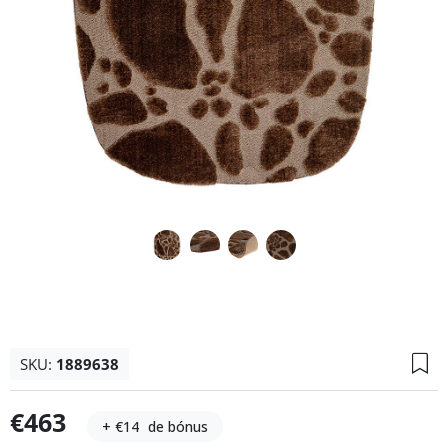
SKU:
1889638
€463
+ €14
de bónus