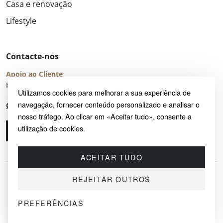
Casa e renovação
Lifestyle
Contacte-nos
Apoio ao Cliente
Horário de Atendimento: seg – sex 8:00 – 16:00 (UTC+2)
Utilizamos cookies para melhorar a sua experiência de
navegação, fornecer conteúdo personalizado e analisar o
Centro de Ajuda
nosso tráfego. Ao clicar em «Aceitar tudo», consente a
utilização de cookies.
Ligue-nos
Envie-nos um e-mail
ACEITAR TUDO
REJEITAR OUTROS
PREFERÊNCIAS
© 2026 SAYRUG OÜ · KESKLINNA LINNAOSA, AHTRI TN 12, 10151, TALLINN,
ESTÓNIA
NIF EE102518759 · TODOS OS DIREITOS RESERVADOS.