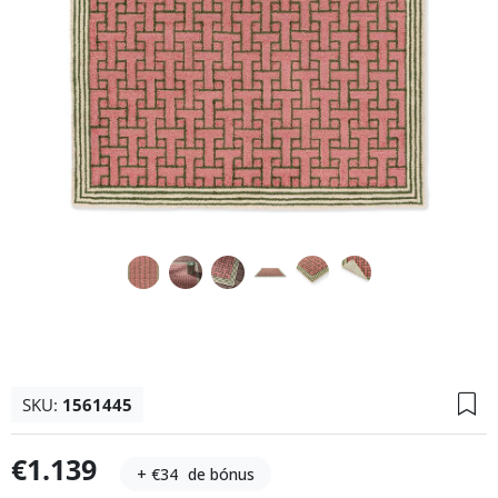
SKU:
1561445
€1.139
+ €34
de bónus