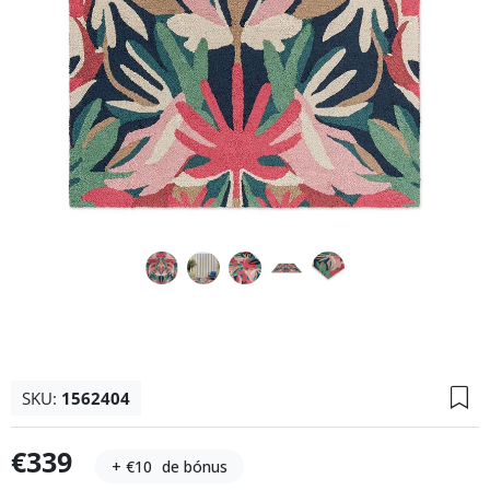
SKU:
1562404
€339
+ €10
de bónus