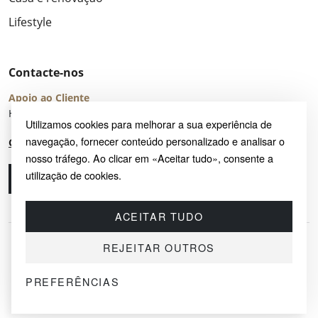
Lifestyle
Contacte-nos
Apoio ao Cliente
Horário de Atendimento: seg – sex 8:00 – 16:00 (UTC+2)
Utilizamos cookies para melhorar a sua experiência de
navegação, fornecer conteúdo personalizado e analisar o
Centro de Ajuda
nosso tráfego. Ao clicar em «Aceitar tudo», consente a
utilização de cookies.
Ligue-nos
Envie-nos um e-mail
ACEITAR TUDO
REJEITAR OUTROS
PREFERÊNCIAS
© 2026 SAYRUG OÜ · KESKLINNA LINNAOSA, AHTRI TN 12, 10151, TALLINN,
ESTÓNIA
NIF EE102518759 · TODOS OS DIREITOS RESERVADOS.