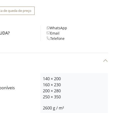
ta de queda de preço
WhatsApp
JUDA?
Email
Telefone
140 × 200
160 × 230
poníveis
200 × 280
250 × 350
2600 g / m²