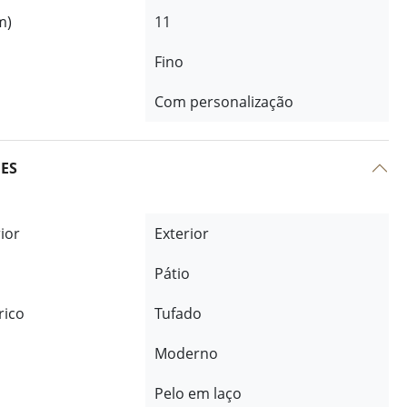
m)
11
Fino
Com personalização
ÕES
rior
Exterior
Pátio
rico
Tufado
Moderno
Pelo em laço