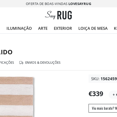
OFERTA DE BOAS-VINDAS
LOVESAYRUG
O
ILUMINAÇÃO
ARTE
EXTERIOR
LOIÇA DE MESA
K
LIDO
FICAÇÕES
ENVIOS & DEVOLUÇÕES
SKU:
156245
€339
+ 
Viu mais barato? N