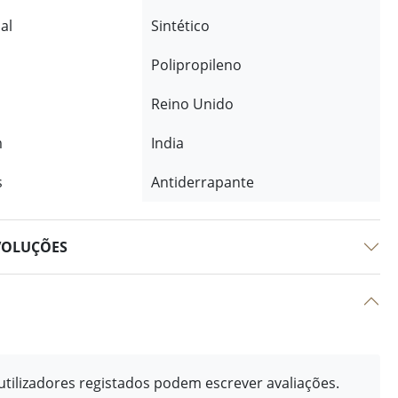
al
Sintético
Polipropileno
Reino Unido
m
India
s
Antiderrapante
VOLUÇÕES
tilizadores registados podem escrever avaliações.