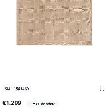
SKU:
1561460
€1.299
+ €39
de bónus