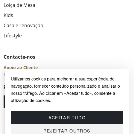
Loiça de Mesa
Kids
Casa e renovação
Lifestyle
Contacte-nos
Apoio ao Cliente
Horário de Atendimento: seg – sex 8:00 – 16:00 (UTC+2)
Utilizamos cookies para melhorar a sua experiência de
navegação, fornecer conteúdo personalizado e analisar o
Centro de Ajuda
nosso tráfego. Ao clicar em «Aceitar tudo», consente a
utilização de cookies.
Ligue-nos
Envie-nos um e-mail
ACEITAR TUDO
REJEITAR OUTROS