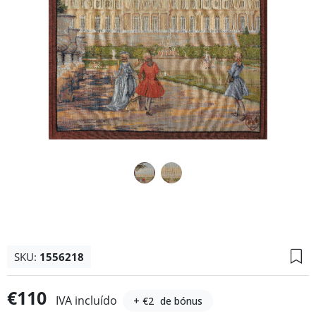
SKU:
1556218
€110
IVA incluído
+ €2
de bónus