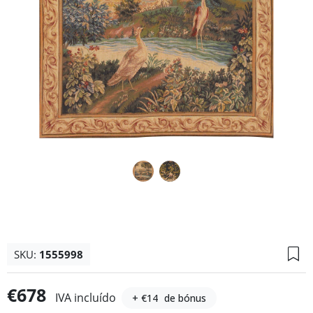
SKU:
1555998
€678
IVA incluído
+ €14
de bónus