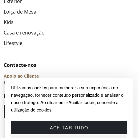
Exterior
Loiça de Mesa
Kids
Casa e renovação
Lifestyle
Contacte-nos
Apoio ao Cliente
Horário de Atendimento: seg – sex 8:00 – 16:00 (UTC+2)
Utilizamos cookies para melhorar a sua experiência de
navegação, fornecer conteúdo personalizado e analisar o
Centro de Ajuda
nosso tráfego. Ao clicar em «Aceitar tudo», consente a
utilização de cookies.
Ligue-nos
Envie-nos um e-mail
ACEITAR TUDO