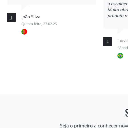
a escolher
Muito obri
produto m
João Silva
J
Quinta-feira, 27.02.25
Luca
L
Sábad
Seja o primeiro a conhecer nov