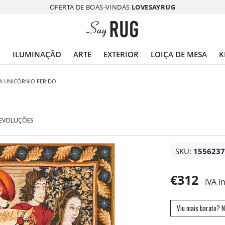
OFERTA DE BOAS-VINDAS
LOVESAYRUG
O
ILUMINAÇÃO
ARTE
EXTERIOR
LOIÇA DE MESA
K
A UNICÓRNIO FERIDO
DEVOLUÇÕES
SKU:
155623
€312
IVA i
Viu mais barato? N