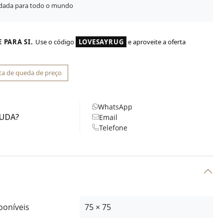
idada para todo o mundo
 PARA SI.
Use o código
LOVESAYRUG
e aproveite a oferta
ta de queda de preço
WhatsApp
JUDA?
Email
Telefone
poníveis
75 × 75