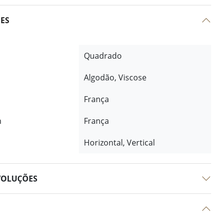
ÕES
Quadrado
Algodão, Viscose
França
m
França
Horizontal, Vertical
VOLUÇÕES