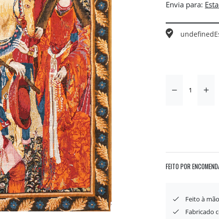
Envia para:
undefined
E
FEITO POR ENCOMEND
Feito à mã
Fabricado 