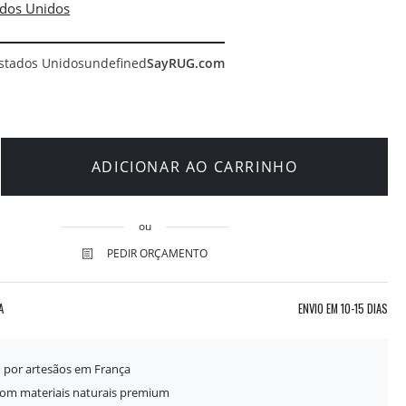
stados Unidos
undefined
SayRUG.com
ADICIONAR AO CARRINHO
ou
PEDIR ORÇAMENTO
A
ENVIO EM
10-15 DIAS
o por artesãos em França
com materiais naturais premium