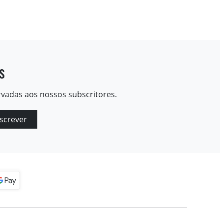
s
rvadas aos nossos subscritores.
screver