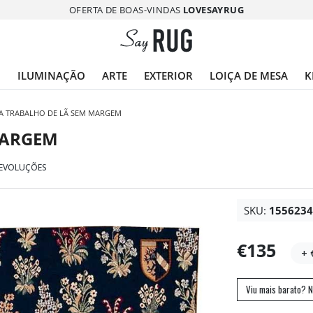
OFERTA DE BOAS-VINDAS
LOVESAYRUG
O
ILUMINAÇÃO
ARTE
EXTERIOR
LOIÇA DE MESA
K
IA TRABALHO DE LÃ SEM MARGEM
MARGEM
DEVOLUÇÕES
SKU:
155623
€135
+ 
Viu mais barato? N