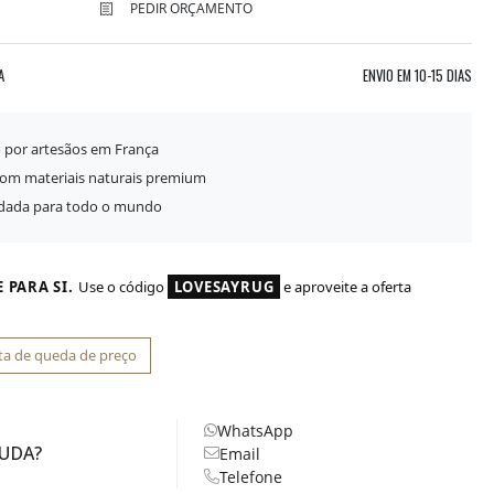
PEDIR ORÇAMENTO
A
ENVIO EM
10-15 DIAS
o por artesãos em França
com materiais naturais premium
idada para todo o mundo
 PARA SI.
Use o código
LOVESAYRUG
e aproveite a oferta
ta de queda de preço
WhatsApp
JUDA?
Email
Telefone