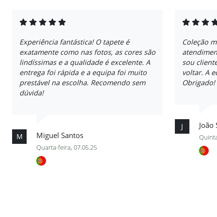
Experiência fantástica! O tapete é
Coleção m
exatamente como nas fotos, as cores são
atendiment
lindíssimas e a qualidade é excelente. A
sou client
entrega foi rápida e a equipa foi muito
voltar. A 
prestável na escolha. Recomendo sem
Obrigado!
dúvida!
João 
J
Miguel Santos
M
Quinta
Quarta-feira, 07.05.25