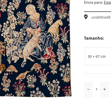
Envia para:
undefined
E
Tamanho:
50 × 67 cm