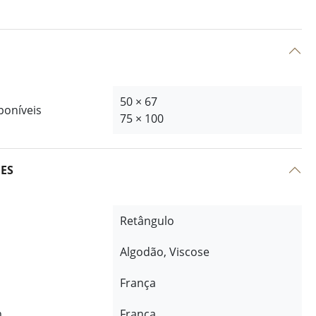
50 × 67
poníveis
75 × 100
ÕES
Retângulo
Algodão, Viscose
França
m
França