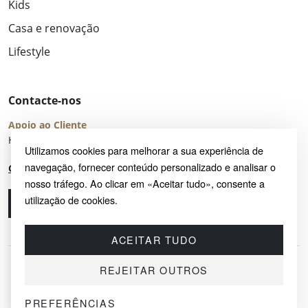
Kids
Casa e renovação
Lifestyle
Contacte-nos
Apoio ao Cliente
Horário de Atendimento: seg – sex 8:00 – 16:00 (UTC+2)
Utilizamos cookies para melhorar a sua experiência de
navegação, fornecer conteúdo personalizado e analisar o
Centro de Ajuda
nosso tráfego. Ao clicar em «Aceitar tudo», consente a
utilização de cookies.
Ligue-nos
Envie-nos um e-mail
ACEITAR TUDO
REJEITAR OUTROS
PREFERÊNCIAS
© 2026 SAYRUG OÜ · KESKLINNA LINNAOSA, AHTRI TN 12, 10151, TALLINN,