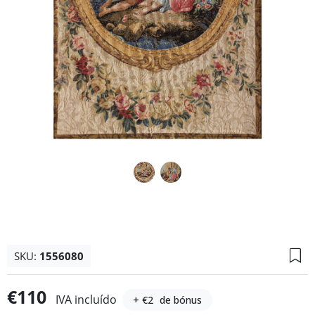
SKU:
1556080
€110
IVA incluído
+ €2
de bónus