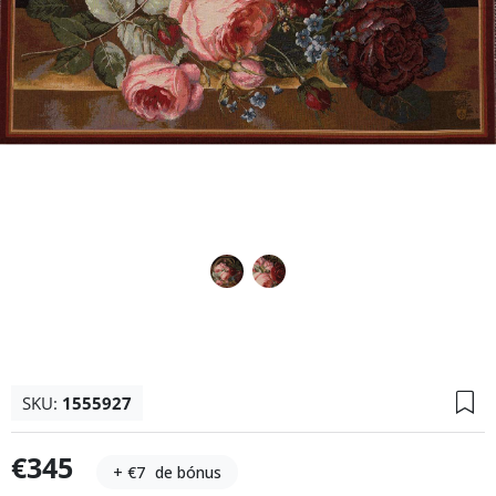
SKU:
1555927
€345
+ €7
de bónus