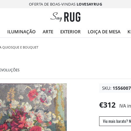
OFERTA DE BOAS-VINDAS
LOVESAYRUG
O
ILUMINAÇÃO
ARTE
EXTERIOR
LOIÇA DE MESA
K
IA QUIOSQUE E BOUQUET
DEVOLUÇÕES
SKU:
155600
€312
IVA i
Viu mais barato? N