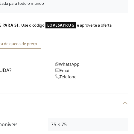
idada para todo o mundo
 PARA SI.
Use o código
LOVESAYRUG
e aproveite a oferta
ta de queda de preço
WhatsApp
JUDA?
Email
Telefone
poníveis
75 × 75