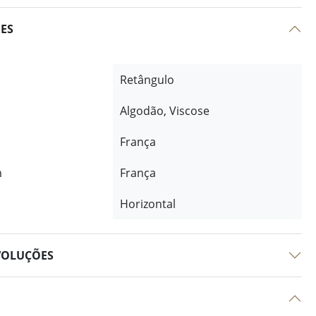
ÕES
Retângulo
Algodão, Viscose
França
m
França
Horizontal
VOLUÇÕES