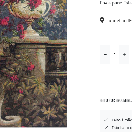
Envia para:
undefined
E
FEITO POR ENCOMEND
Feito à mã
Fabricado 