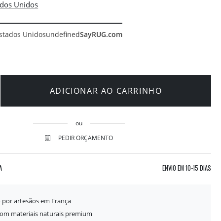
stados Unidos
undefined
SayRUG.com
ADICIONAR AO CARRINHO
ou
PEDIR ORÇAMENTO
A
ENVIO EM
10-15 DIAS
o por artesãos em França
com materiais naturais premium