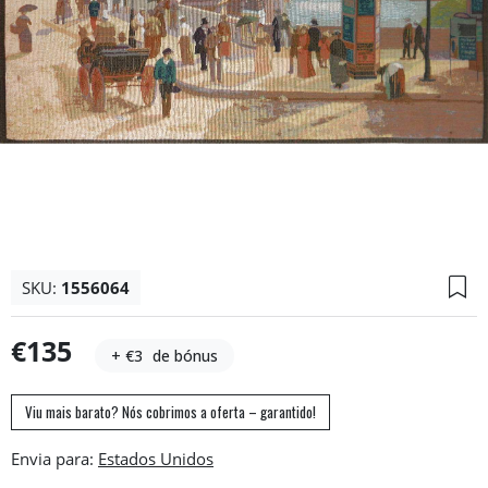
SKU:
1556064
€135
+ €3
de bónus
Viu mais barato? Nós cobrimos a oferta – garantido!
Envia para: