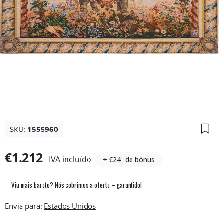
SKU:
1555960
€1.212
IVA incluído
+ €24
de bónus
Viu mais barato? Nós cobrimos a oferta – garantido!
Envia para: