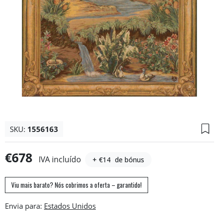
SKU:
1556163
€678
IVA incluído
+ €14
de bónus
Viu mais barato? Nós cobrimos a oferta – garantido!
Envia para: