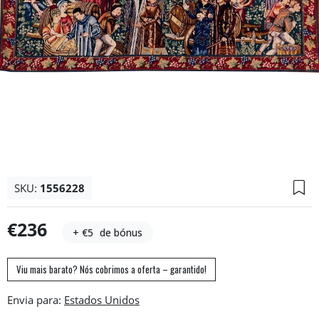
SKU:
1556228
€236
+ €5
de bónus
Viu mais barato? Nós cobrimos a oferta – garantido!
Envia para: