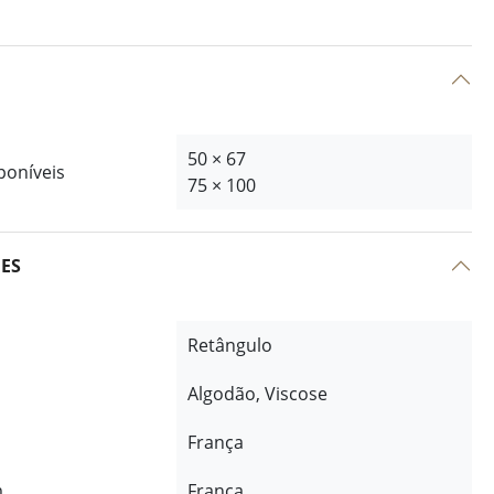
50 × 67
poníveis
75 × 100
ÕES
Retângulo
Algodão, Viscose
França
m
França