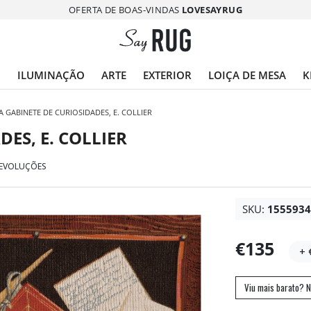
OFERTA DE BOAS-VINDAS
LOVESAYRUG
O
ILUMINAÇÃO
ARTE
EXTERIOR
LOIÇA DE MESA
K
A GABINETE DE CURIOSIDADES, E. COLLIER
ES, E. COLLIER
DEVOLUÇÕES
SKU:
155593
€135
+ 
Viu mais barato? N