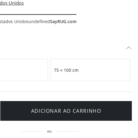
stados Unidos
undefined
SayRUG.com
75 × 100 cm
ADICIONAR AO CARRINHO
ou