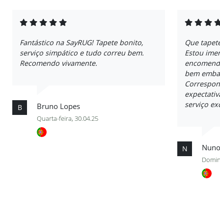
Fantástico na SayRUG! Tapete bonito,
Que tapet
serviço simpático e tudo correu bem.
Estou imen
Recomendo vivamente.
encomenda
bem embal
Correspon
expectativ
serviço ex
Bruno Lopes
B
Quarta-feira, 30.04.25
Nuno
N
Domin