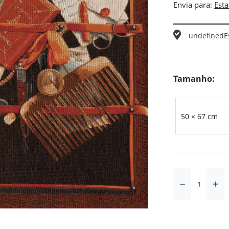
Envia para:
undefined
E
Tamanho:
50 × 67 cm