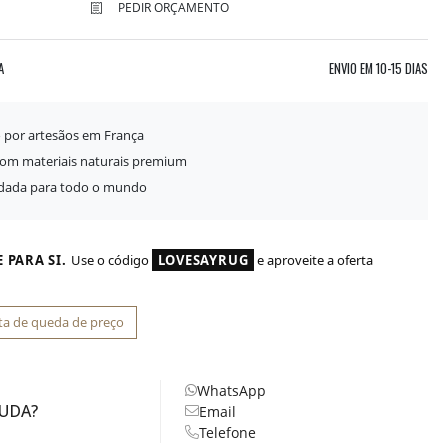
PEDIR ORÇAMENTO
A
ENVIO EM
10-15 DIAS
o por artesãos em França
com materiais naturais premium
idada para todo o mundo
 PARA SI.
Use o código
LOVESAYRUG
e aproveite a oferta
ta de queda de preço
WhatsApp
JUDA?
Email
Telefone