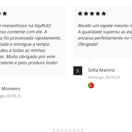
e maravilhoso na SayRUG!
Recebi um tapete mesmo m
so contente com ele. A
A qualidade superou as exp
 foi processada rapidamente,
encaixa perfeitamente no 
ada e entregue a tempo.
Obrigada!
deu a todas as minhas
as. Muito obrigado por este
celente e pelo produto lindo!
Sofia Martins
S
Domingo, 02.03.25
 Monteiro
go, 02.03.25