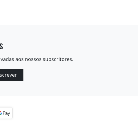
s
rvadas aos nossos subscritores.
screver