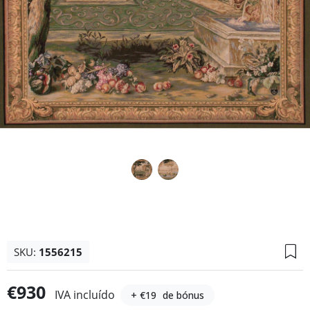
SKU:
1556215
€930
IVA incluído
+ €19
de bónus