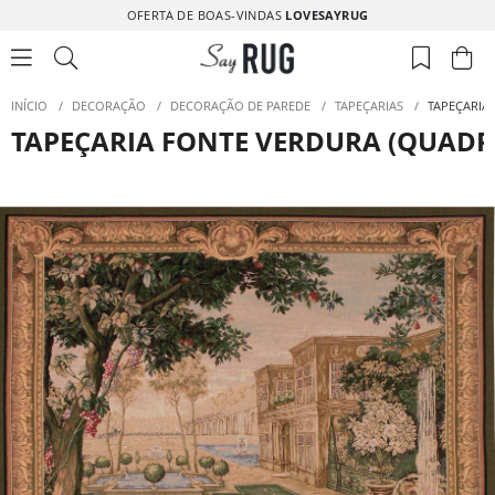
OFERTA DE BOAS-VINDAS
LOVESAYRUG
INÍCIO
/
DECORAÇÃO
/
DECORAÇÃO DE PAREDE
/
TAPEÇARIAS
/
TAPEÇARIA
TAPEÇARIA FONTE VERDURA (QUAD