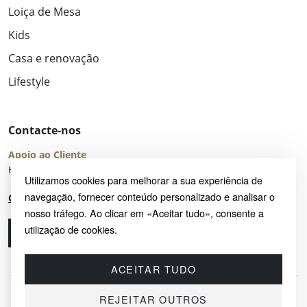
Loiça de Mesa
Kids
Casa e renovação
Lifestyle
Contacte-nos
Apoio ao Cliente
Horário de Atendimento: seg – sex 8:00 – 16:00 (UTC+2)
Utilizamos cookies para melhorar a sua experiência de
navegação, fornecer conteúdo personalizado e analisar o
Centro de Ajuda
nosso tráfego. Ao clicar em «Aceitar tudo», consente a
utilização de cookies.
Ligue-nos
Envie-nos um e-mail
ACEITAR TUDO
REJEITAR OUTROS