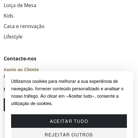
Loiça de Mesa
Kids
Casa e renovação
Lifestyle
Contacte-nos
Apoio ao Cliente
Horário de Atendimento: seg – sex 8:00 – 16:00 (UTC+2)
Utilizamos cookies para melhorar a sua experiência de
navegação, fornecer conteúdo personalizado e analisar o
Centro de Ajuda
nosso tráfego. Ao clicar em «Aceitar tudo», consente a
utilização de cookies.
Ligue-nos
Envie-nos um e-mail
ACEITAR TUDO
REJEITAR OUTROS