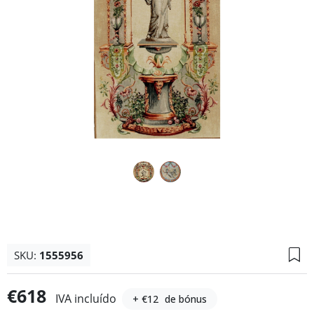
SKU:
1555956
€618
IVA incluído
+ €12
de bónus