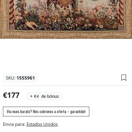
SKU:
1555961
€177
+ €4
de bónus
Viu mais barato? Nós cobrimos a oferta – garantido!
Envia para: