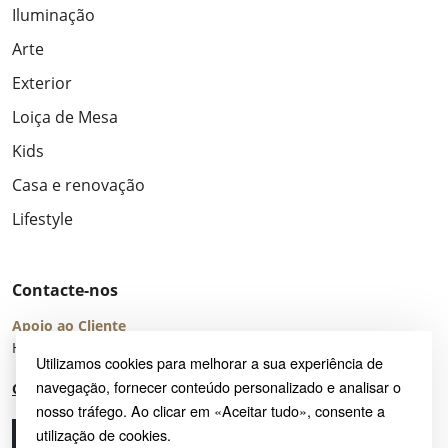
Iluminação
Arte
Exterior
Loiça de Mesa
Kids
Casa e renovação
Lifestyle
Contacte-nos
Apoio ao Cliente
Horário de Atendimento: seg – sex 8:00 – 16:00 (UTC+2)
Utilizamos cookies para melhorar a sua experiência de
navegação, fornecer conteúdo personalizado e analisar o
Centro de Ajuda
nosso tráfego. Ao clicar em «Aceitar tudo», consente a
utilização de cookies.
Ligue-nos
Envie-nos um e-mail