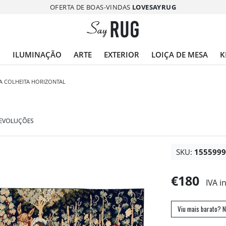
OFERTA DE BOAS-VINDAS
LOVESAYRUG
O
ILUMINAÇÃO
ARTE
EXTERIOR
LOIÇA DE MESA
K
A COLHEITA HORIZONTAL
DEVOLUÇÕES
SKU:
155599
€180
IVA i
Viu mais barato? N