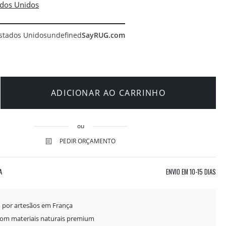
stados Unidos
undefined
SayRUG.com
ADICIONAR AO CARRINHO
ou
PEDIR ORÇAMENTO
A
ENVIO EM
10-15 DIAS
o por artesãos em França
com materiais naturais premium