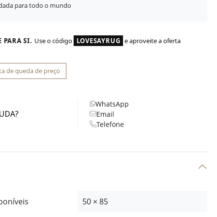
idada para todo o mundo
 PARA SI.
Use o código
LOVESAYRUG
e aproveite a oferta
ta de queda de preço
WhatsApp
JUDA?
Email
Telefone
poníveis
50 × 85