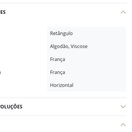
ÕES
Retângulo
Algodão, Viscose
França
m
França
Horizontal
VOLUÇÕES