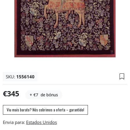
SKU:
1556140
€345
+ €7
de bónus
Viu mais barato? Nós cobrimos a oferta – garantido!
Envia para: