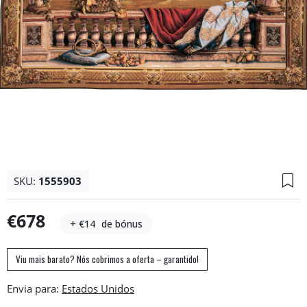
SKU:
1555903
€678
+ €14
de bónus
Viu mais barato? Nós cobrimos a oferta – garantido!
Envia para: