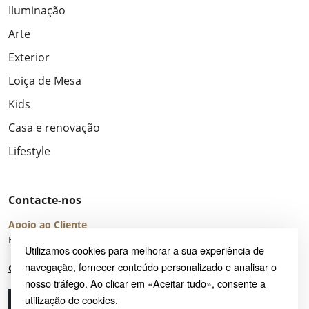
Iluminação
Arte
Exterior
Loiça de Mesa
Kids
Casa e renovação
Lifestyle
Contacte-nos
Apoio ao Cliente
Horário de Atendimento: seg – sex 8:00 – 16:00 (UTC+2)
Utilizamos cookies para melhorar a sua experiência de
navegação, fornecer conteúdo personalizado e analisar o
Centro de Ajuda
nosso tráfego. Ao clicar em «Aceitar tudo», consente a
utilização de cookies.
Ligue-nos
Envie-nos um e-mail