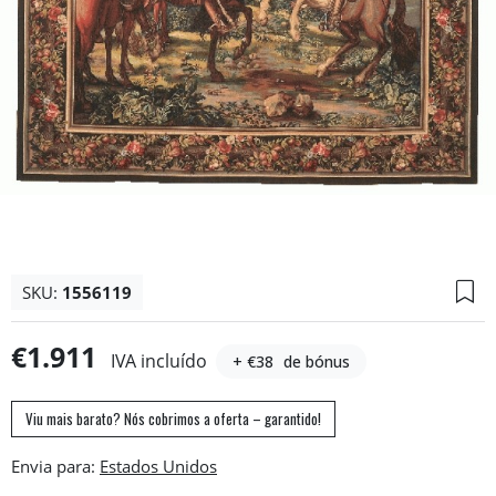
SKU:
1556119
€1.911
IVA incluído
+ €38
de bónus
Viu mais barato? Nós cobrimos a oferta – garantido!
Envia para: