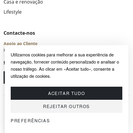
Casa e renovação
Lifestyle
Contacte-nos
Apoio ao Cliente
Horário de Atendimento: seg – sex 8:00 – 16:00 (UTC+2)
Utilizamos cookies para melhorar a sua experiência de
navegação, fornecer conteúdo personalizado e analisar o
Centro de Ajuda
nosso tráfego. Ao clicar em «Aceitar tudo», consente a
utilização de cookies.
Ligue-nos
Envie-nos um e-mail
ACEITAR TUDO
REJEITAR OUTROS
PREFERÊNCIAS
© 2026 SAYRUG OÜ · KESKLINNA LINNAOSA, AHTRI TN 12, 10151, TALLINN,
ESTÓNIA
NIF EE102518759 · TODOS OS DIREITOS RESERVADOS.