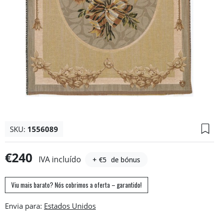
SKU:
1556089
€240
IVA incluído
+ €5
de bónus
Viu mais barato? Nós cobrimos a oferta – garantido!
Envia para: