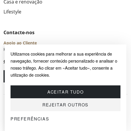
Casa e renovação
Lifestyle
Contacte-nos
Apoio ao Cliente
Horário de Atendimento: seg – sex 8:00 – 16:00 (UTC+2)
Utilizamos cookies para melhorar a sua experiência de
navegação, fornecer conteúdo personalizado e analisar o
Centro de Ajuda
nosso tráfego. Ao clicar em «Aceitar tudo», consente a
utilização de cookies.
Ligue-nos
Envie-nos um e-mail
ACEITAR TUDO
REJEITAR OUTROS
PREFERÊNCIAS
© 2026 SAYRUG OÜ · KESKLINNA LINNAOSA, AHTRI TN 12, 10151, TALLINN,
ESTÓNIA
NIF EE102518759 · TODOS OS DIREITOS RESERVADOS.