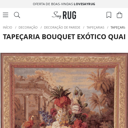
OFERTA DE BOAS-VINDAS
LOVESAYRUG
INÍCIO
/
DECORAÇÃO
/
DECORAÇÃO DE PAREDE
/
TAPEÇARIAS
/
TAPEÇARIA
TAPEÇARIA BOUQUET EXÓTICO QUA