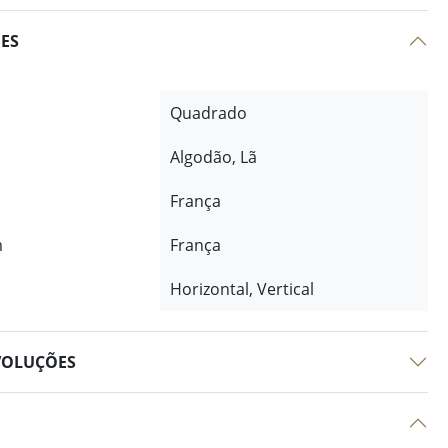
ÕES
Quadrado
Algodão, Lã
França
m
França
Horizontal, Vertical
VOLUÇÕES