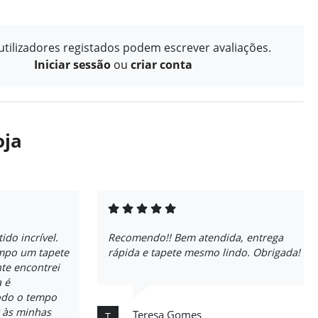
tilizadores registados podem escrever avaliações.
Iniciar sessão
ou
criar conta
oja
ido incrível.
Recomendo!! Bem atendida, entrega
empo um tapete
rápida e tapete mesmo lindo. Obrigada!
nte encontrei
a é
odo o tempo
 às minhas
Teresa Gomes
T