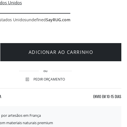
stados Unidos
undefined
SayRUG.com
ADICIONAR AO CARRINHO
ou
PEDIR ORÇAMENTO
A
ENVIO EM
10-15 DIAS
o por artesãos em França
com materiais naturais premium