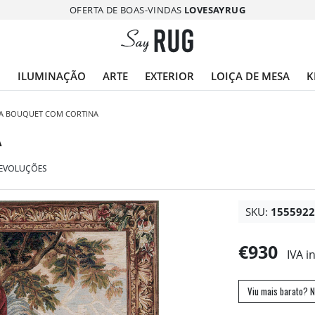
OFERTA DE BOAS-VINDAS
LOVESAYRUG
O
ILUMINAÇÃO
ARTE
EXTERIOR
LOIÇA DE MESA
K
IA BOUQUET COM CORTINA
A
DEVOLUÇÕES
SKU:
155592
€930
IVA i
Viu mais barato? N