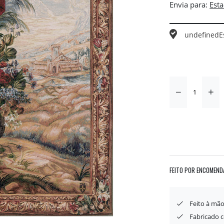
Envia para:
undefined
E
FEITO POR ENCOMEND
Feito à mã
Fabricado 