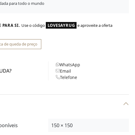
idada para todo o mundo
 PARA SI.
Use o código
LOVESAYRUG
e aproveite a oferta
ta de queda de preço
WhatsApp
JUDA?
Email
Telefone
poníveis
150 × 150