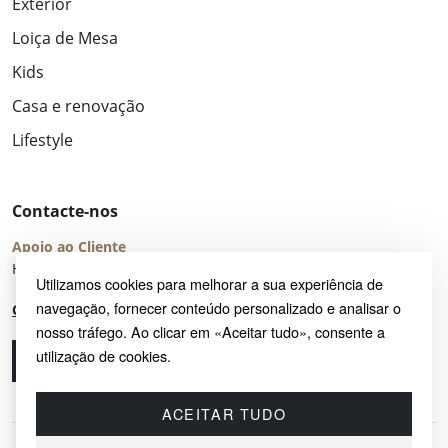
Exterior
Loiça de Mesa
Kids
Casa e renovação
Lifestyle
Contacte-nos
Apoio ao Cliente
Horário de Atendimento: seg – sex 8:00 – 16:00 (UTC+2)
Utilizamos cookies para melhorar a sua experiência de
navegação, fornecer conteúdo personalizado e analisar o
Centro de Ajuda
nosso tráfego. Ao clicar em «Aceitar tudo», consente a
utilização de cookies.
Ligue-nos
Envie-nos um e-mail
ACEITAR TUDO