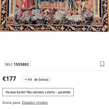
SKU:
1555882
€177
+ €4
de bónus
Viu mais barato? Nós cobrimos a oferta – garantido!
Envia para: