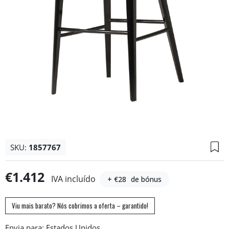
SKU:
1857767
€1.412
IVA incluído
+ €28
de bónus
Viu mais barato? Nós cobrimos a oferta – garantido!
Envia para: