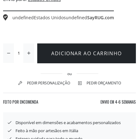
undefined
Estados Unidos
undefined
SayRUG.com
ADICIONAR AO CARRINHO
ou
PEDIR PERSONALIZAÇÃO
PEDIR ORÇAMENTO
FEITO POR ENCOMENDA
ENVIO EM
4-6 SEMANAS
Disponível em dimensões e acabamentos personalizados
Feito à mão por artesãos em Itália
Entrega cuidada para todo o mundo