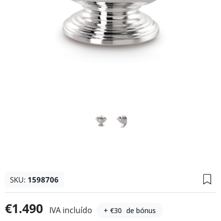
SKU:
1598706
€1.490
IVA incluído
+ €30
de bónus