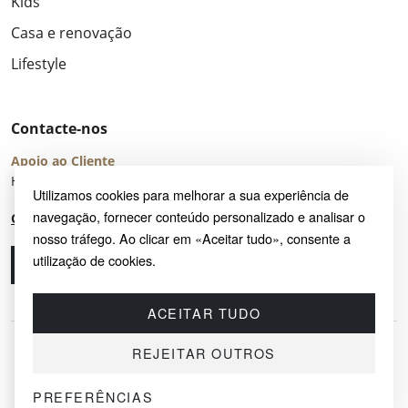
Kids
Casa e renovação
Lifestyle
Contacte-nos
Apoio ao Cliente
Horário de Atendimento: seg – sex 8:00 – 16:00 (UTC+2)
Utilizamos cookies para melhorar a sua experiência de
navegação, fornecer conteúdo personalizado e analisar o
Centro de Ajuda
nosso tráfego. Ao clicar em «Aceitar tudo», consente a
utilização de cookies.
Ligue-nos
Envie-nos um e-mail
ACEITAR TUDO
REJEITAR OUTROS
PREFERÊNCIAS
© 2026 SAYRUG OÜ · KESKLINNA LINNAOSA, AHTRI TN 12, 10151, TALLINN,