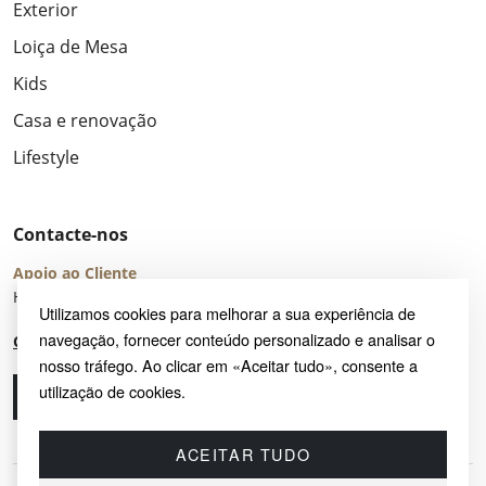
Exterior
Loiça de Mesa
Kids
Casa e renovação
Lifestyle
Contacte-nos
Apoio ao Cliente
Horário de Atendimento: seg – sex 8:00 – 16:00 (UTC+2)
Utilizamos cookies para melhorar a sua experiência de
navegação, fornecer conteúdo personalizado e analisar o
Centro de Ajuda
nosso tráfego. Ao clicar em «Aceitar tudo», consente a
utilização de cookies.
Ligue-nos
Envie-nos um e-mail
ACEITAR TUDO