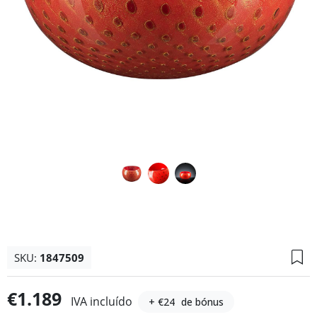
SKU:
1847509
€1.189
IVA incluído
+ €24
de bónus