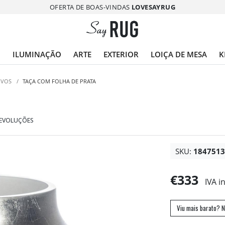
OFERTA DE BOAS-VINDAS
LOVESAYRUG
O
ILUMINAÇÃO
ARTE
EXTERIOR
LOIÇA DE MESA
K
IVOS
/
TAÇA COM FOLHA DE PRATA
DEVOLUÇÕES
SKU:
184751
€333
IVA i
Viu mais barato? N