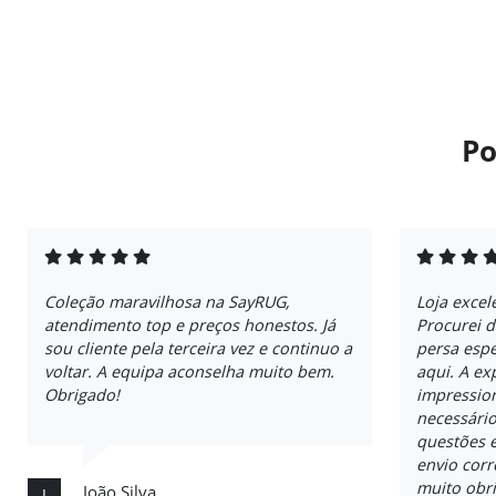
Po
Coleção maravilhosa na SayRUG,
Loja excel
atendimento top e preços honestos. Já
Procurei 
sou cliente pela terceira vez e continuo a
persa espe
voltar. A equipa aconselha muito bem.
aqui. A ex
Obrigado!
impressio
necessári
questões e
envio cor
muito obr
João Silva
J