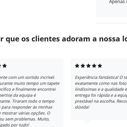
Apenas u
r que os clientes adoram a nossa l
ente com um sortido incrível.
Experiência fantástica! O t
durante muito tempo um tapete
exatamente como nas fotos
cífico e finalmente encontrei
lindíssimas e a qualidade é
pertise da equipa é
entrega foi rápida e a equi
nante. Tiraram todo o tempo
prestável na escolha. Re
o para responder às minhas
dúvida!
 mostrar várias opções. O
reu sem problemas. Muito,
igado por tudo!