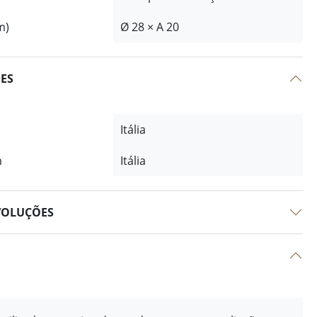
m)
Ø 28 × A 20
ÕES
Itália
m
Itália
VOLUÇÕES