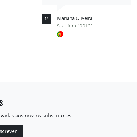
Mariana Oliveira
M
Sexta-feira, 10.01.25
s
rvadas aos nossos subscritores.
screver