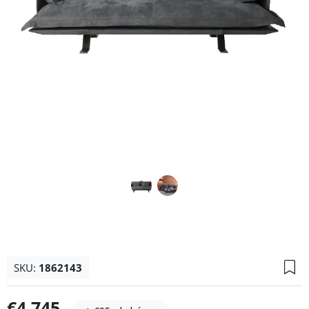
SKU:
1862143
€4.745