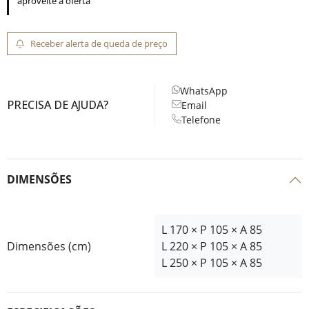
aproveite a oferta
Receber alerta de queda de preço
WhatsApp
PRECISA DE AJUDA?
Email
Telefone
DIMENSÕES
L 170 × P 105 × A 85
Dimensões (cm)
L 220 × P 105 × A 85
L 250 × P 105 × A 85