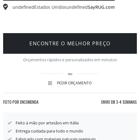
undefined
Estados Unidos
undefined
SayRUG.com
ENCONTRE O MELHOR PREÇO
Orçamentos rápidos e personalizados em minutos
ou
PEDIR ORÇAMENTO
FEITO POR ENCOMENDA
ENVIO EM
3-4 SEMANAS
Feito à mão por artesãos em Itália
Entrega cuidada para todo o mundo
Fabricado com materiais naturais premium