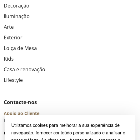
Decoração
Iluminação
Arte
Exterior
Loiça de Mesa
Kids
Casa e renovação
Lifestyle
Contacte-nos
Apoio ao Cliente
Horário de Atendimento: seg – sex 8:00 – 16:00 (UTC+2)
Utilizamos cookies para melhorar a sua experiência de
navegação, fornecer conteúdo personalizado e analisar o
Centro de Ajuda
nosso tráfego. Ao clicar em «Aceitar tudo», consente a