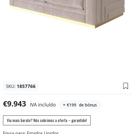
SKU:
1857766
€9.943
IVA incluído
+ €199
de bónus
Viu mais barato? Nós cobrimos a oferta – garantido!
Envia para: