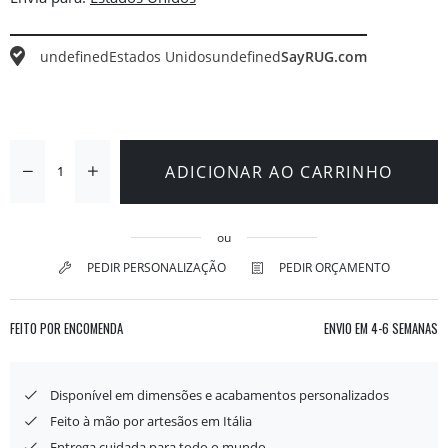
undefined
Estados Unidos
undefined
SayRUG.com
ADICIONAR AO CARRINHO
ou
PEDIR PERSONALIZAÇÃO
PEDIR ORÇAMENTO
FEITO POR ENCOMENDA
ENVIO EM
4-6 SEMANAS
Disponível em dimensões e acabamentos personalizados
Feito à mão por artesãos em Itália
Entrega cuidada para todo o mundo