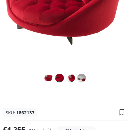
SKU:
1862137
€4.255