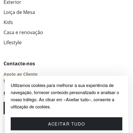
Exterior
Loiça de Mesa
Kids
Casa e renovação
Lifestyle
Contacte-nos
Apoio ao Cliente
Horário de Atendimento: seg – sex 8:00 – 16:00 (UTC+2)
Utilizamos cookies para melhorar a sua experiência de
navegação, fornecer conteúdo personalizado e analisar o
Centro de Ajuda
nosso tráfego. Ao clicar em «Aceitar tudo», consente a
utilização de cookies.
Ligue-nos
Envie-nos um e-mail
ACEITAR TUDO