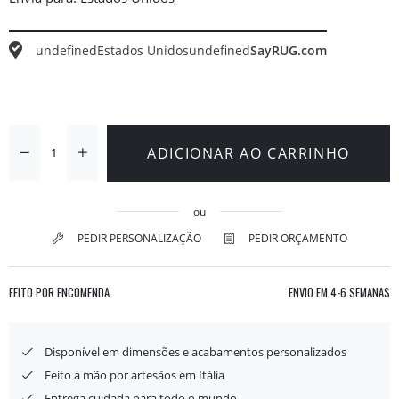
undefined
Estados Unidos
undefined
SayRUG.com
ADICIONAR AO CARRINHO
ou
PEDIR PERSONALIZAÇÃO
PEDIR ORÇAMENTO
FEITO POR ENCOMENDA
ENVIO EM
4-6 SEMANAS
Disponível em dimensões e acabamentos personalizados
Feito à mão por artesãos em Itália
Entrega cuidada para todo o mundo