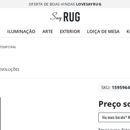
OFERTA DE BOAS-VINDAS
LOVESAYRUG
O
ILUMINAÇÃO
ARTE
EXTERIOR
LOIÇA DE MESA
K
NTEMPORAL
DEVOLUÇÕES
SKU:
159596
Preço s
Viu mais barato? N
Envia para: