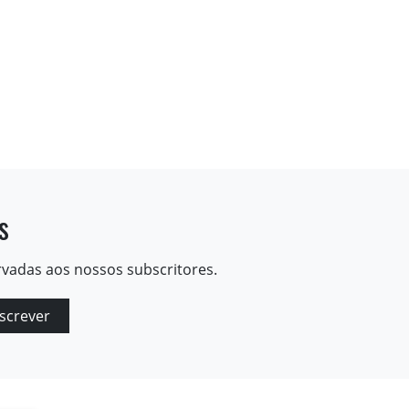
s
rvadas aos nossos subscritores.
screver