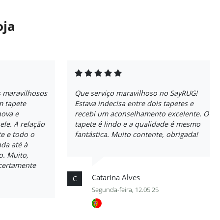
oja
s maravilhosos
Que serviço maravilhoso no SayRUG!
 tapete
Estava indecisa entre dois tapetes e
nova e
recebi um aconselhamento excelente. O
ele. A relação
tapete é lindo e a qualidade é mesmo
e e todo o
fantástica. Muito contente, obrigada!
da até à
o. Muito,
certamente
Catarina Alves
C
Segunda-feira, 12.05.25