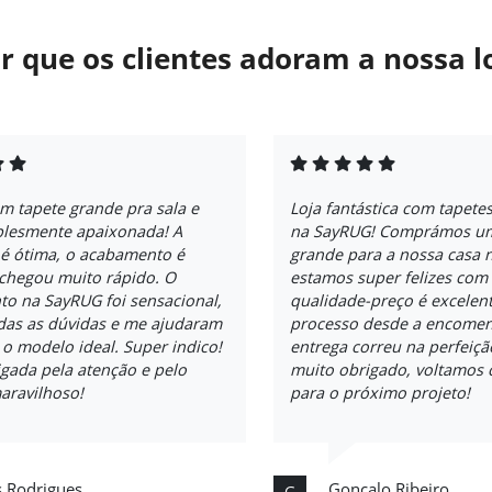
r que os clientes adoram a nossa l
m tapete grande pra sala e
Loja fantástica com tapete
plesmente apaixonada! A
na SayRUG! Comprámos um
 é ótima, o acabamento é
grande para a nossa casa 
 chegou muito rápido. O
estamos super felizes com 
to na SayRUG foi sensacional,
qualidade-preço é excelent
odas as dúvidas e me ajudaram
processo desde a encomen
 o modelo ideal. Super indico!
entrega correu na perfeiçã
gada pela atenção e pelo
muito obrigado, voltamos 
aravilhoso!
para o próximo projeto!
s Rodrigues
Gonçalo Ribeiro
G