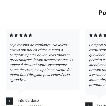
Po
Loja mesmo de confiança. No início
Comprei u
estava um pouco cético quanto a
estou sim
comprar tapetes online, mas todas as
qualidade
preocupações foram desnecessárias. O
perfeito e
tapete é deslumbrante, exatamente
atendimen
como descrito, e o apoio ao cliente foi
tiraram t
muito útil. Obrigado pela experiência
a escolher
agradável!
Muito obri
produto m
Inês Cardoso
I
Luca
L