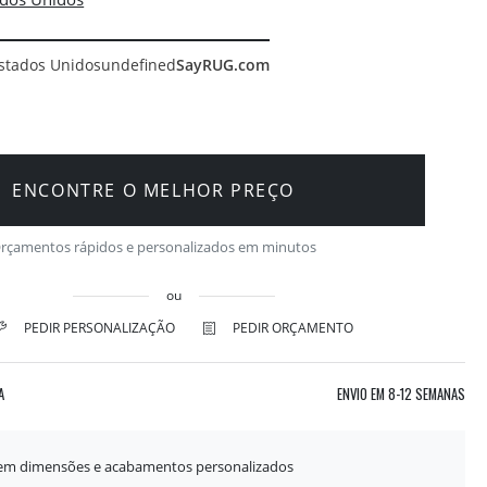
stados Unidos
undefined
SayRUG.com
ENCONTRE O MELHOR PREÇO
rçamentos rápidos e personalizados em minutos
ou
PEDIR PERSONALIZAÇÃO
PEDIR ORÇAMENTO
A
ENVIO EM
8-12 SEMANAS
 em dimensões e acabamentos personalizados