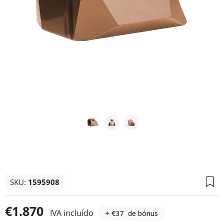
SKU:
1595908
€1.870
IVA incluído
+ €37
de bónus