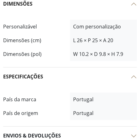
DIMENSÕES
Personalizável
Com personalização
Dimensões (cm)
L 26 × P 25 × A 20
Dimensões (pol)
W 10.2 × D 9.8 × H 7.9
ESPECIFICAÇÕES
País da marca
Portugal
País de origem
Portugal
ENVIOS & DEVOLUÇÕES