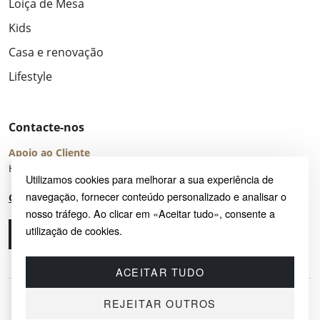
Loiça de Mesa
Kids
Casa e renovação
Lifestyle
Contacte-nos
Apoio ao Cliente
Horário de Atendimento: seg – sex 8:00 – 16:00 (UTC+2)
Utilizamos cookies para melhorar a sua experiência de
navegação, fornecer conteúdo personalizado e analisar o
Centro de Ajuda
nosso tráfego. Ao clicar em «Aceitar tudo», consente a
utilização de cookies.
Ligue-nos
Envie-nos um e-mail
ACEITAR TUDO
REJEITAR OUTROS