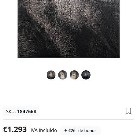
SKU:
1847668
€1.293
IVA incluído
+ €26
de bónus