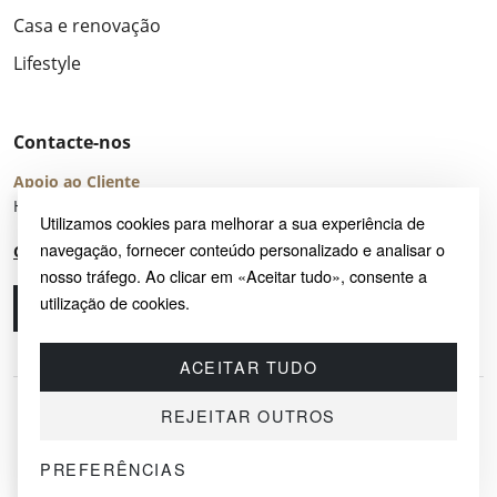
Casa e renovação
Lifestyle
Contacte-nos
Apoio ao Cliente
Horário de Atendimento: seg – sex 8:00 – 16:00 (UTC+2)
Utilizamos cookies para melhorar a sua experiência de
navegação, fornecer conteúdo personalizado e analisar o
Centro de Ajuda
nosso tráfego. Ao clicar em «Aceitar tudo», consente a
utilização de cookies.
Ligue-nos
Envie-nos um e-mail
ACEITAR TUDO
REJEITAR OUTROS
PREFERÊNCIAS
© 2026 SAYRUG OÜ · KESKLINNA LINNAOSA, AHTRI TN 12, 10151, TALLINN,
ESTÓNIA