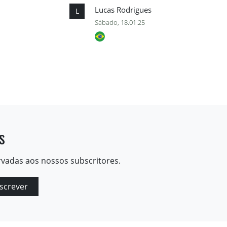
Lucas Rodrigues
L
Sábado, 18.01.25
s
rvadas aos nossos subscritores.
screver