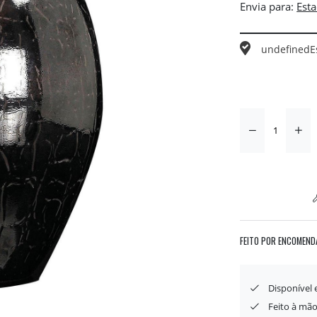
Envia para:
undefined
E
FEITO POR ENCOMEND
Disponível
Feito à mão