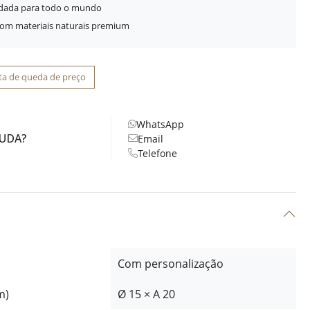
idada para todo o mundo
com materiais naturais premium
ta de queda de preço
WhatsApp
JUDA?
Email
Telefone
Com personalização
m)
Ø 15 × A 20