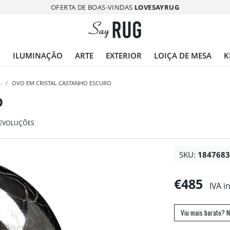
OFERTA DE BOAS-VINDAS
LOVESAYRUG
O
ILUMINAÇÃO
ARTE
EXTERIOR
LOIÇA DE MESA
K
S
/
OVO EM CRISTAL CASTANHO ESCURO
O
DEVOLUÇÕES
SKU:
184768
€485
IVA i
Viu mais barato? N