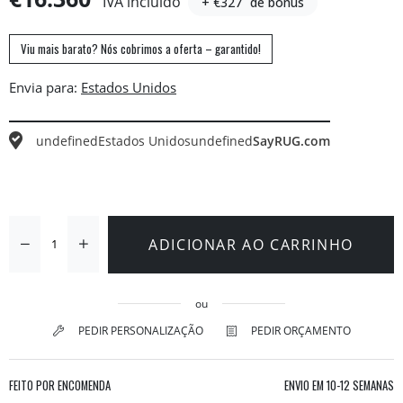
IVA incluído
+ €327
de bónus
Viu mais barato? Nós cobrimos a oferta – garantido!
Envia para:
undefined
Estados Unidos
undefined
SayRUG.com
ADICIONAR AO CARRINHO
ou
PEDIR PERSONALIZAÇÃO
PEDIR ORÇAMENTO
FEITO POR ENCOMENDA
ENVIO EM
10-12 SEMANAS