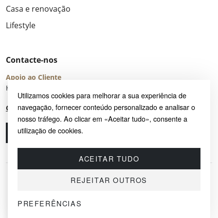
Casa e renovação
Lifestyle
Contacte-nos
Apoio ao Cliente
Horário de Atendimento: seg – sex 8:00 – 16:00 (UTC+2)
Utilizamos cookies para melhorar a sua experiência de
navegação, fornecer conteúdo personalizado e analisar o
Centro de Ajuda
nosso tráfego. Ao clicar em «Aceitar tudo», consente a
utilização de cookies.
Ligue-nos
Envie-nos um e-mail
ACEITAR TUDO
REJEITAR OUTROS
PREFERÊNCIAS
© 2026 SAYRUG OÜ · KESKLINNA LINNAOSA, AHTRI TN 12, 10151, TALLINN,
ESTÓNIA