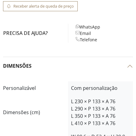
Receber alerta de queda de preço
WhatsApp
PRECISA DE AJUDA?
Email
Telefone
DIMENSÕES
Personalizável
Com personalização
L 230 × P 133 × A 76
L 290 × P 133 × A 76
Dimensões (cm)
L 350 × P 133 × A 76
L 410 × P 133 × A 76