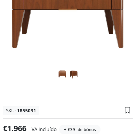
SKU:
1855031
€1.966
IVA incluído
+ €39
de bónus