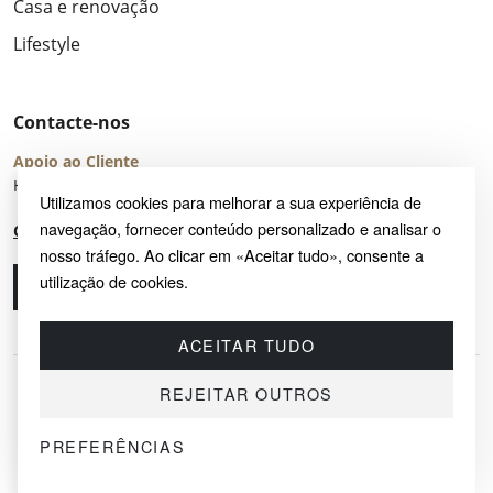
Casa e renovação
Lifestyle
Contacte-nos
Apoio ao Cliente
Horário de Atendimento: seg – sex 8:00 – 16:00 (UTC+2)
Utilizamos cookies para melhorar a sua experiência de
navegação, fornecer conteúdo personalizado e analisar o
Centro de Ajuda
nosso tráfego. Ao clicar em «Aceitar tudo», consente a
utilização de cookies.
Ligue-nos
Envie-nos um e-mail
ACEITAR TUDO
REJEITAR OUTROS
PREFERÊNCIAS
© 2026 SAYRUG OÜ · KESKLINNA LINNAOSA, AHTRI TN 12, 10151, TALLINN,
ESTÓNIA
NIF EE102518759 · TODOS OS DIREITOS RESERVADOS.