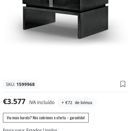
SKU:
1599968
€3.577
IVA incluído
+ €72
de bónus
Viu mais barato? Nós cobrimos a oferta – garantido!
Envia para: