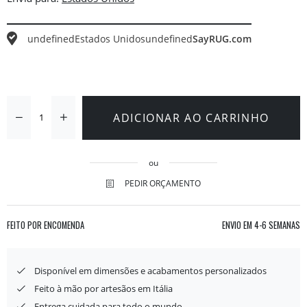
undefined
Estados Unidos
undefined
SayRUG.com
ADICIONAR AO CARRINHO
ou
PEDIR ORÇAMENTO
FEITO POR ENCOMENDA
ENVIO EM
4-6 SEMANAS
Disponível em dimensões e acabamentos personalizados
Feito à mão por artesãos em Itália
Entrega cuidada para todo o mundo