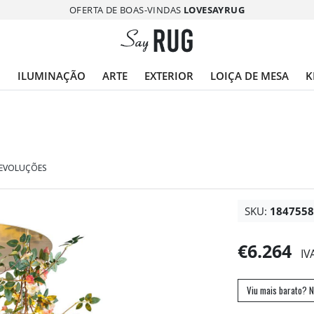
OFERTA DE BOAS-VINDAS
LOVESAYRUG
O
ILUMINAÇÃO
ARTE
EXTERIOR
LOIÇA DE MESA
K
DEVOLUÇÕES
SKU:
184755
€6.264
IV
Viu mais barato? N