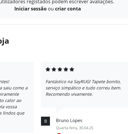
tilizadores registados podem escrever avaliações.
Iniciar sessão
ou
criar conta
oja
ntes!
Fantástico na SayRUG! Tapete bonito,
ta saiu como a
serviço simpático e tudo correu bem.
eiramente
Recomendo vivamente.
to calor ao
la vossa
s lindos que
Bruno Lopes
B
Quarta-feira, 30.04.25