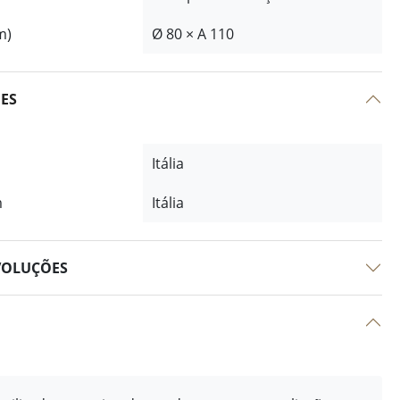
m)
Ø 80 × A 110
ÕES
Itália
m
Itália
VOLUÇÕES