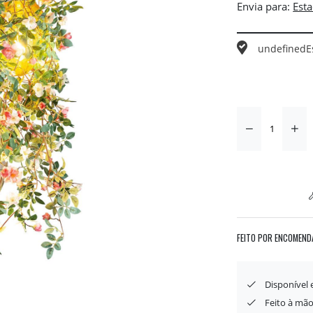
Envia para:
undefined
E
FEITO POR ENCOMEND
Disponível
Feito à mão