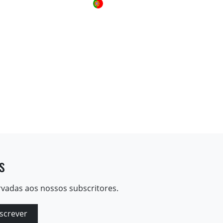
s
rvadas aos nossos subscritores.
screver