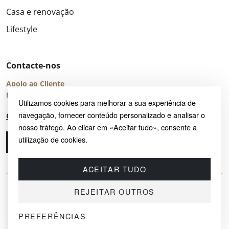
Casa e renovação
Lifestyle
Contacte-nos
Apoio ao Cliente
Horário de Atendimento: seg – sex 8:00 – 16:00 (UTC+2)
Utilizamos cookies para melhorar a sua experiência de
navegação, fornecer conteúdo personalizado e analisar o
Centro de Ajuda
nosso tráfego. Ao clicar em «Aceitar tudo», consente a
utilização de cookies.
Ligue-nos
Envie-nos um e-mail
ACEITAR TUDO
REJEITAR OUTROS
PREFERÊNCIAS
© 2026 SAYRUG OÜ · KESKLINNA LINNAOSA, AHTRI TN 12, 10151, TALLINN,
ESTÓNIA