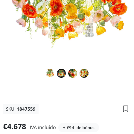
SKU:
1847559
€4.678
IVA incluído
+ €94
de bónus